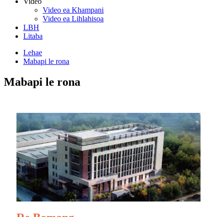
Video
Video ea Khampani
Video ea Lihlahisoa
LBH
Litaba
Lehae
Mabapi le rona
Mabapi le rona