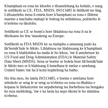
Khamphani ea rona ke khoebo e tšoanelehang ka botlalo, e nang
le setifikeiti sa CE, FDA, MSDS, ISO13485 le litifikeiti tse ling.
Litšoaneleho tsena li emela hore k'hamphani ea rona e fihletse
maemo a machaba mabapi le boleng ba sehlahisoa, polokeho le
ts'ireletso ea tikoloho.
Setifikeiti sa CE se bonts'a hore lihlahisoa tsa rona li na le
tlholisano ho feta 'marakeng oa Europe.
Setifikeiti sa FDA MSDS ke sa mafapha a amanang joalo ka
lik'hemik'hale le litlolo. Lihlahisoa tse hlahisoang ke k'hamphani
ea rona li hlahlobiloe ka matla le ho lekoa, 'me li amohetsoe ke
US Food and Drug Administration (FDA) le Material Safety
Data Sheet (MSDS). Sena se boetse se bolela hore lik'hemik'hale
le litlolo tseo re li hlahisang li lumellana le melao e amehang
United States 'me ha li kotsi bophelong ba batho.
Ho feta moo, ho latela ISO13485, e boetse e netefatsa hore
sehokelo se seng le se seng sa ts'ebetso ea rona ea tlhahiso e
kopana le litekanyetso tse nepahetseng tsa lisebelisoa tsa bongaka
ho tsoa mohloling, 'me e ka laola ka nepo likotsi le ho ntlafatsa
ts'ebetso.