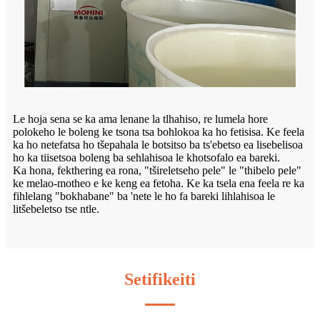
Le hoja sena se ka ama lenane la tlhahiso, re lumela hore
polokeho le boleng ke tsona tsa bohlokoa ka ho fetisisa. Ke feela
ka ho netefatsa ho tšepahala le botsitso ba ts'ebetso ea lisebelisoa
ho ka tiisetsoa boleng ba sehlahisoa le khotsofalo ea bareki.
Ka hona, fekthering ea rona, "tšireletseho pele" le "thibelo pele"
ke melao-motheo e ke keng ea fetoha. Ke ka tsela ena feela re ka
fihlelang "bokhabane" ba 'nete le ho fa bareki lihlahisoa le
litšebeletso tse ntle.
Setifikeiti