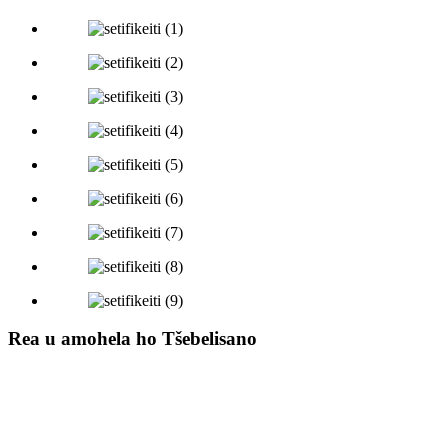
Rea u amohela ho Tšebelisano
Ka bokhutšoanyane, ho fumana mangolo a thuto a ka holimo ho
bontša hore k'hamphani ea rona e phehella boleng bo phahameng ka
ho fetisisa ho nts'etsopele ea lihlahisoa, tlhahiso le thekiso, 'me e lula
e ntlafatsa tlhōlisano ea eona ea mantlha. Nakong e tlang, re tla