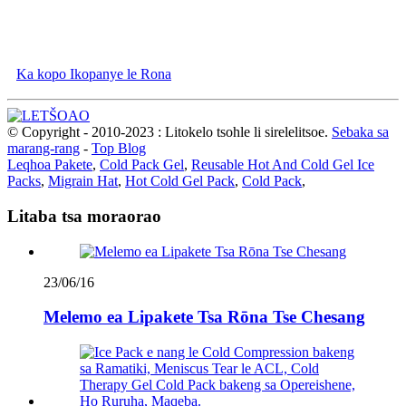
sebetsa ka thata le ho tsoela pele ho ntlafatsa, le ho kenya letsoho ho
nts'etsopele ea indasteri ha re ntse re fa bareki lihlahisoa tsa boleng
bo phahameng.
Ka kopo Ikopanye le Rona
© Copyright - 2010-2023 : Litokelo tsohle li sirelelitsoe.
Sebaka sa
marang-rang
-
Top Blog
Leqhoa Pakete
,
Cold Pack Gel
,
Reusable Hot And Cold Gel Ice
Packs
,
Migrain Hat
,
Hot Cold Gel Pack
,
Cold Pack
,
Litaba tsa moraorao
23/06/16
Melemo ea Lipakete Tsa Rōna Tse Chesang