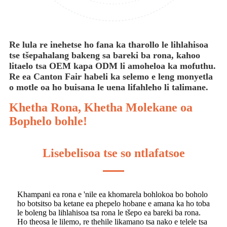
Re lula re inehetse ho fana ka tharollo le lihlahisoa
tse tšepahalang bakeng sa bareki ba rona, kahoo
litaelo tsa OEM kapa ODM li amoheloa ka mofuthu.
Re ea Canton Fair habeli ka selemo e leng monyetla
o motle oa ho buisana le uena lifahleho li talimane.
Khetha Rona, Khetha Molekane oa
Bophelo bohle!
Lisebelisoa tse so ntlafatsoe
Khampani ea rona e 'nile ea khomarela bohlokoa bo boholo
ho botsitso ba ketane ea phepelo hobane e amana ka ho toba
le boleng ba lihlahisoa tsa rona le tšepo ea bareki ba rona.
Ho theosa le lilemo, re thehile likamano tsa nako e telele tsa