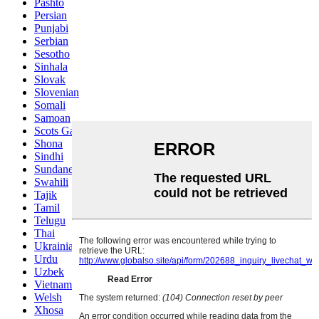
Pashto
Persian
Punjabi
Serbian
Sesotho
Sinhala
Slovak
Slovenian
Somali
Samoan
Scots Gaelic
Shona
Sindhi
Sundanese
Swahili
Tajik
Tamil
Telugu
Thai
Ukrainian
Urdu
Uzbek
Vietnamese
Welsh
Xhosa