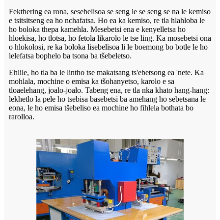
Fekthering ea rona, sesebelisoa se seng le se seng se na le kemiso
e tsitsitseng ea ho nchafatsa. Ho ea ka kemiso, re tla hlahloba le
ho boloka thepa kamehla. Mesebetsi ena e kenyelletsa ho
hloekisa, ho tlotsa, ho fetola likarolo le tse ling. Ka mosebetsi ona
o hlokolosi, re ka boloka lisebelisoa li le boemong bo botle le ho
lelefatsa bophelo ba tsona ba tšebeletso.
Ehlile, ho tla ba le lintho tse makatsang ts'ebetsong ea 'nete. Ka
mohlala, mochine o emisa ka tšohanyetso, karolo e sa
tloaelehang, joalo-joalo. Tabeng ena, re tla nka khato hang-hang:
lekhetlo la pele ho tsebisa basebetsi ba amehang ho sebetsana le
eona, le ho emisa tšebeliso ea mochine ho fihlela bothata bo
rarolloa.