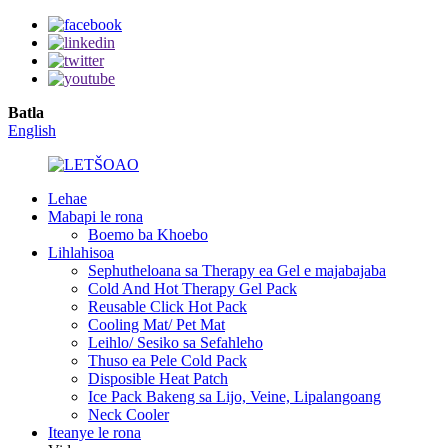
Batla
English
Lehae
Mabapi le rona
Boemo ba Khoebo
Lihlahisoa
Sephutheloana sa Therapy ea Gel e majabajaba
Cold And Hot Therapy Gel Pack
Reusable Click Hot Pack
Cooling Mat/ Pet Mat
Leihlo/ Sesiko sa Sefahleho
Thuso ea Pele Cold Pack
Disposible Heat Patch
Ice Pack Bakeng sa Lijo, Veine, Lipalangoang
Neck Cooler
Iteanye le rona