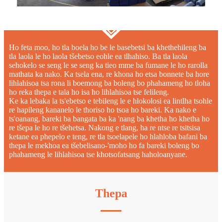
Ho feta moo, ho tla boela ho be le basebetsi ba khethehileng ba
tla laola le ho laola tšebetso eohle ea tlhahiso. Ba tla laola
sehokelo se seng le se seng ka tieo mme ba fumane le ho rarolla
mathata ka nako. Ka tsela ena, re khona ho etsa bonnete ba hore
lihlahisoa tsa rona li boemong ba boleng bo phahameng ho tloha
ho reka thepa e tala ho isa ho lihlahisoa tse felileng.
Ke ka lebaka la ts'ebetso e tebileng le e hlokolosi ea lintlha tsohle
re hapileng kananelo le thoriso ho tsoa ho bareki. Ka nako e
ts'oanang, bareki ba bangata ba ka 'nang ba khetha ho khetha ho
re tšepa le ho re tšehetsa. Nakong e tlang, ha re ntse re tsitsisa
ketane ea phepelo e teng, re tla tsoelapele ho hlahloba bafani ba
thepa le mekhoa ea tšebelisano-'moho ho fa bareki boleng bo
phahameng le lihlahisoa tse khotsofatsang haholoanyane.
Thepa