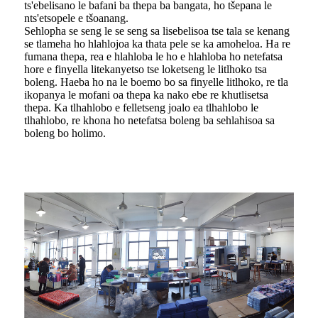
ts'ebelisano le bafani ba thepa ba bangata, ho tšepana le
nts'etsopele e tšoanang.
Sehlopha se seng le se seng sa lisebelisoa tse tala se kenang
se tlameha ho hlahlojoa ka thata pele se ka amoheloa. Ha re
fumana thepa, rea e hlahloba le ho e hlahloba ho netefatsa
hore e finyella litekanyetso tse loketseng le litlhoko tsa
boleng. Haeba ho na le boemo bo sa finyelle litlhoko, re tla
ikopanya le mofani oa thepa ka nako ebe re khutlisetsa
thepa. Ka tlhahlobo e felletseng joalo ea tlhahlobo le
tlhahlobo, re khona ho netefatsa boleng ba sehlahisoa sa
boleng bo holimo.