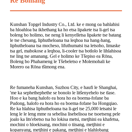
Re Bomang
Kunshan Topgel Industry Co., Ltd. ke e mong oa bahlahisi
ba hloahloa ba ikhethang ka ho etsa lipakete tsa li-gel tsa
boleng bo holimo, tse neng li kenyelletsa lipakete tse batang
le tse chesang, liphutheloana tsa leqhoa tsa hang-hang,
liphutheloana tsa mocheso, lifuthumatsi tsa letsoho, limaske
tsa gel, mabokose a leqhoa, li-cooler tsa botlolo le lihlahisoa
tse ling tse amanang. Gel e holimo ke Tšepiso ea Rōna,
Boleng bo Phahameng le Tšebeletso e Molemohali ke
Morero oa Rōna tšimong ena.
Re fumaneha Kunshan, Suzhou City, e haufi le Shanghai,
'me ka sephethephethe se bonolo le litšenyehelo tse tlase.
Hoo e ka bang halofo ea hora ho ea boema-fofane ba
Pudong, halofo ea hora ho ea boema-fofane ba Hongqiao.
Re ka hlahisa liphutheloana tsa li-gel tse 25,000 letsatsi le
leng le le leng mme ra sebelisa lisebelisoa tse tsoetseng pele
joalo ka lits'ebetso tsa ho lokisa metsi, metjhini ea khafetsa,
mochini o hloekisang, mochini o tiisang, metjhini e
kopanyang, metjhini e pakang, metjhini e hlahlobang