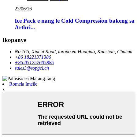
23/06/16
Ice Pack e nang le Cold Compression bakeng sa
Arthri...
Ikopanye
No.165, Xincui Road, toropo ea Huaqiao, Kunshan, Chaena
+86 18221371386
+86-051257605885
sales3@topgel.cn
Romela Imeile
x