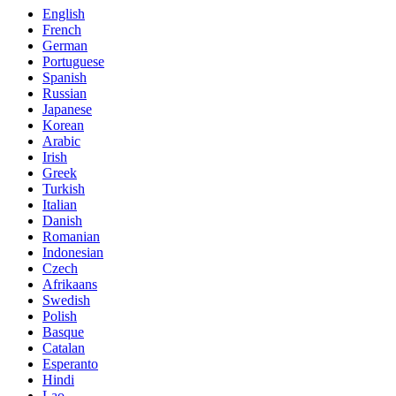
English
French
German
Portuguese
Spanish
Russian
Japanese
Korean
Arabic
Irish
Greek
Turkish
Italian
Danish
Romanian
Indonesian
Czech
Afrikaans
Swedish
Polish
Basque
Catalan
Esperanto
Hindi
Lao