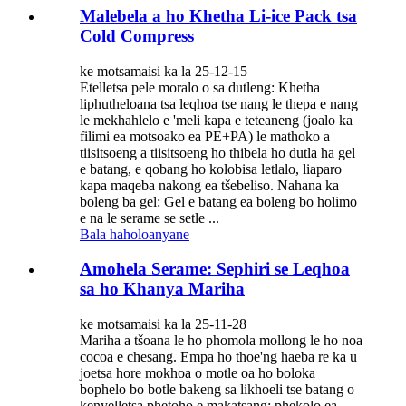
Malebela a ho Khetha Li-ice Pack tsa
Cold Compress
ke motsamaisi ka la 25-12-15
Etelletsa pele moralo o sa dutleng: Khetha
liphutheloana tsa leqhoa tse nang le thepa e nang
le mekhahlelo e 'meli kapa e teteaneng (joalo ka
filimi ea motsoako ea PE+PA) le mathoko a
tiisitsoeng a tiisitsoeng ho thibela ho dutla ha gel
e batang, e qobang ho kolobisa letlalo, liaparo
kapa maqeba nakong ea tšebeliso. Nahana ka
boleng ba gel: Gel e batang ea boleng bo holimo
e na le serame se setle ...
Bala haholoanyane
Amohela Serame: Sephiri se Leqhoa
sa ho Khanya Mariha
ke motsamaisi ka la 25-11-28
Mariha a tšoana le ho phomola mollong le ho noa
cocoa e chesang. Empa ho thoe'ng haeba re ka u
joetsa hore mokhoa o motle oa ho boloka
bophelo bo botle bakeng sa likhoeli tse batang o
kenyelletsa phetoho e makatsang: phekolo ea