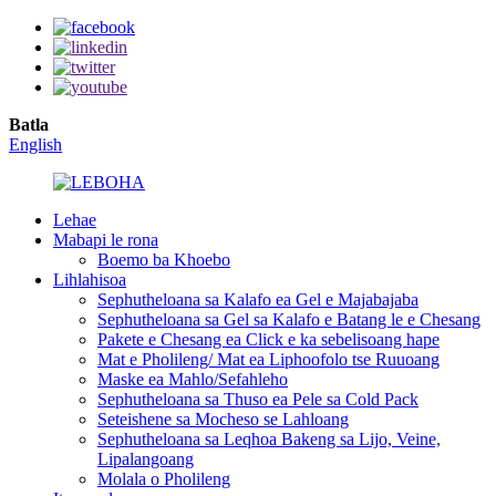
Batla
English
Lehae
Mabapi le rona
Boemo ba Khoebo
Lihlahisoa
Sephutheloana sa Kalafo ea Gel e Majabajaba
Sephutheloana sa Gel sa Kalafo e Batang le e Chesang
Pakete e Chesang ea Click e ka sebelisoang hape
Mat e Pholileng/ Mat ea Liphoofolo tse Ruuoang
Maske ea Mahlo/Sefahleho
Sephutheloana sa Thuso ea Pele sa Cold Pack
Seteishene sa Mocheso se Lahloang
Sephutheloana sa Leqhoa Bakeng sa Lijo, Veine,
Lipalangoang
Molala o Pholileng