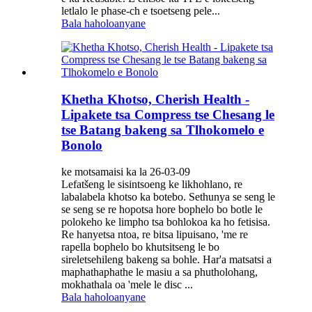
letlalo le phase-ch e tsoetseng pele...
Bala haholoanyane
Khetha Khotso, Cherish Health -
Lipakete tsa Compress tse Chesang le
tse Batang bakeng sa Tlhokomelo e
Bonolo
ke motsamaisi ka la 26-03-09
Lefatšeng le sisintsoeng ke likhohlano, re
labalabela khotso ka botebo. Sethunya se seng le
se seng se re hopotsa hore bophelo bo botle le
polokeho ke limpho tsa bohlokoa ka ho fetisisa.
Re hanyetsa ntoa, re bitsa lipuisano, 'me re
rapella bophelo bo khutsitseng le bo
sireletsehileng bakeng sa bohle. Har'a matsatsi a
maphathaphathe le masiu a sa phutholohang,
mokhathala oa 'mele le disc ...
Bala haholoanyane