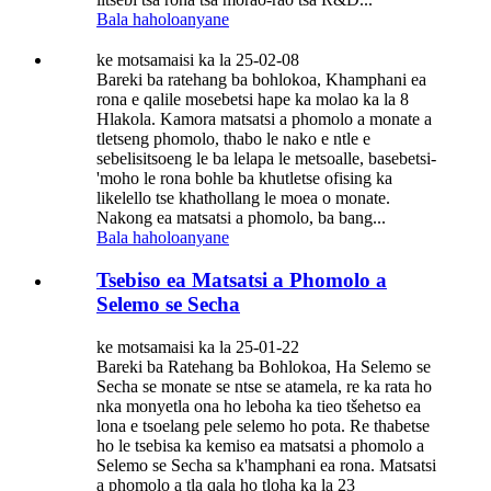
Bala haholoanyane
ke motsamaisi ka la 25-02-08
Bareki ba ratehang ba bohlokoa, Khamphani ea
rona e qalile mosebetsi hape ka molao ka la 8
Hlakola. Kamora matsatsi a phomolo a monate a
tletseng phomolo, thabo le nako e ntle e
sebelisitsoeng le ba lelapa le metsoalle, basebetsi-
'moho le rona bohle ba khutletse ofising ka
likelello tse khathollang le moea o monate.
Nakong ea matsatsi a phomolo, ba bang...
Bala haholoanyane
Tsebiso ea Matsatsi a Phomolo a
Selemo se Secha
ke motsamaisi ka la 25-01-22
Bareki ba Ratehang ba Bohlokoa, Ha Selemo se
Secha se monate se ntse se atamela, re ka rata ho
nka monyetla ona ho leboha ka tieo tšehetso ea
lona e tsoelang pele selemo ho pota. Re thabetse
ho le tsebisa ka kemiso ea matsatsi a phomolo a
Selemo se Secha sa k'hamphani ea rona. Matsatsi
a phomolo a tla qala ho tloha ka la 23