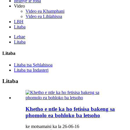
Iteanye le rona
Video
Video ea Khamphani
Video ea Lihlahisoa
LBH
Litaba
Lehae
Litaba
Litaba
Litaba tsa Sehlahisoa
Litaba tsa Indasteri
Litaba
Khetho e ntle ka ho fetisisa bakeng sa
phomolo ea bohloko ba letsoho
ke motsamaisi ka la 26-06-16