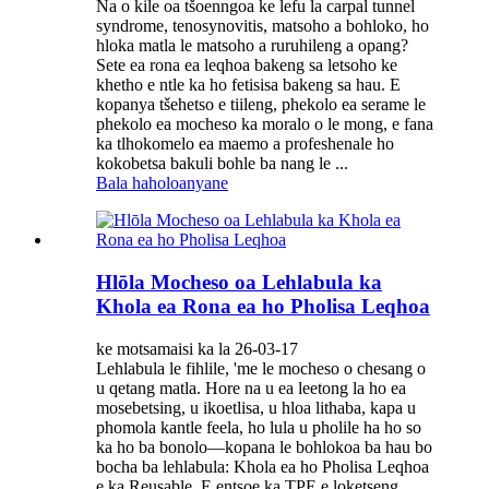
Na o kile oa tšoenngoa ke lefu la carpal tunnel
syndrome, tenosynovitis, matsoho a bohloko, ho
hloka matla le matsoho a ruruhileng a opang?
Sete ea rona ea leqhoa bakeng sa letsoho ke
khetho e ntle ka ho fetisisa bakeng sa hau. E
kopanya tšehetso e tiileng, phekolo ea serame le
phekolo ea mocheso ka moralo o le mong, e fana
ka tlhokomelo ea maemo a profeshenale ho
kokobetsa bakuli bohle ba nang le ...
Bala haholoanyane
Hlōla Mocheso oa Lehlabula ka
Khola ea Rona ea ho Pholisa Leqhoa
ke motsamaisi ka la 26-03-17
Lehlabula le fihlile, 'me le mocheso o chesang o
u qetang matla. Hore na u ea leetong la ho ea
mosebetsing, u ikoetlisa, u hloa lithaba, kapa u
phomola kantle feela, ho lula u pholile ha ho so
ka ho ba bonolo—kopana le bohlokoa ba hau bo
bocha ba lehlabula: Khola ea ho Pholisa Leqhoa
e ka Reusable. E entsoe ka TPE e loketseng