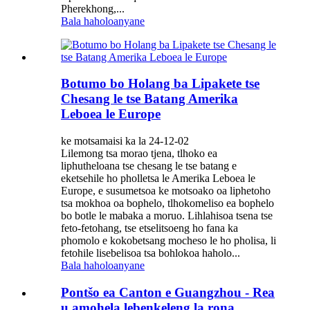
Pherekhong,...
Bala haholoanyane
Botumo bo Holang ba Lipakete tse
Chesang le tse Batang Amerika
Leboea le Europe
ke motsamaisi ka la 24-12-02
Lilemong tsa morao tjena, tlhoko ea
liphutheloana tse chesang le tse batang e
eketsehile ho pholletsa le Amerika Leboea le
Europe, e susumetsoa ke motsoako oa liphetoho
tsa mokhoa oa bophelo, tlhokomeliso ea bophelo
bo botle le mabaka a moruo. Lihlahisoa tsena tse
feto-fetohang, tse etselitsoeng ho fana ka
phomolo e kokobetsang mocheso le ho pholisa, li
fetohile lisebelisoa tsa bohlokoa haholo...
Bala haholoanyane
Pontšo ea Canton e Guangzhou - Rea
u amohela lebenkeleng la rona