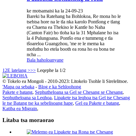
ke motsamaisi ka la 24-09-23
Bareki ba Ratehang ba Bohlokoa, Re mona ho le
tsebisa hore na le tla nka karolo Pontšong e tlang
ea Chaena ea Thekiso le Kantle ho Naha
(Canton Fair) ho tloha ka la 31 Mphalane ho isa
la 4 Pulungoana. Pontšo ena e tummeng e tla
tšoareloa Guangzhou, 'me re le mema ka
mofuthu ho etela booth ea rona ho ea bona tse
ncha ...
Bala haholoanyane
1
2
E latelang >
>>
Leqephe la 1/2
© Tokelo ea Mongoli - 2010-2023: Litokelo Tsohle li Sirelelitsoe.
'Mapa oa sebaka
-
Blog e ka Sehloohong
Pakete e batang
,
Sephutheloana sa Gel se Chesang se Chesang
,
Sephutheloana sa Leqhoa
,
Lipakete tsa leqhoa tsa Gel tse Chesang
le tse Batang tse ka sebelisoang hape
,
Gel ea Pakete e batang
,
Katiba ea Migrain
,
Litaba tsa moraorao