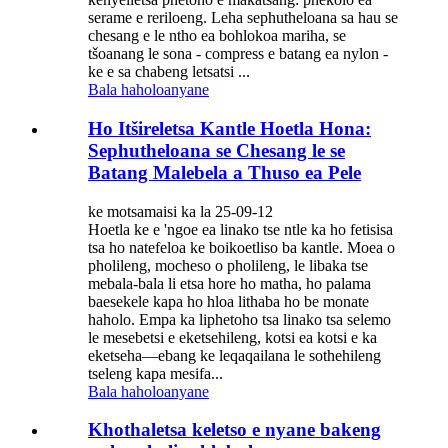
serame e reriloeng. Leha sephutheloana sa hau se
chesang e le ntho ea bohlokoa mariha, se
tšoanang le sona - compress e batang ea nylon -
ke e sa chabeng letsatsi ...
Bala haholoanyane
Ho Itšireletsa Kantle Hoetla Hona:
Sephutheloana se Chesang le se
Batang Malebela a Thuso ea Pele
ke motsamaisi ka la 25-09-12
Hoetla ke e 'ngoe ea linako tse ntle ka ho fetisisa
tsa ho natefeloa ke boikoetliso ba kantle. Moea o
pholileng, mocheso o pholileng, le libaka tse
mebala-bala li etsa hore ho matha, ho palama
baesekele kapa ho hloa lithaba ho be monate
haholo. Empa ka liphetoho tsa linako tsa selemo
le mesebetsi e eketsehileng, kotsi ea kotsi e ka
eketseha—ebang ke leqaqailana le sothehileng
tseleng kapa mesifa...
Bala haholoanyane
Khothaletsa keletso e nyane bakeng