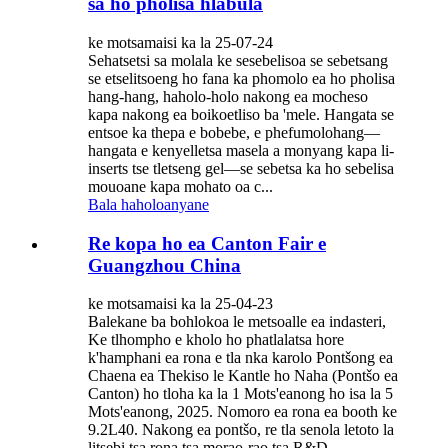
sa ho pholisa hlabula
ke motsamaisi ka la 25-07-24
Sehatsetsi sa molala ke sesebelisoa se sebetsang
se etselitsoeng ho fana ka phomolo ea ho pholisa
hang-hang, haholo-holo nakong ea mocheso
kapa nakong ea boikoetliso ba 'mele. Hangata se
entsoe ka thepa e bobebe, e phefumolohang—
hangata e kenyelletsa masela a monyang kapa li-
inserts tse tletseng gel—se sebetsa ka ho sebelisa
mouoane kapa mohato oa c...
Bala haholoanyane
Re kopa ho ea Canton Fair e
Guangzhou China
ke motsamaisi ka la 25-04-23
Balekane ba bohlokoa le metsoalle ea indasteri,
Ke tlhompho e kholo ho phatlalatsa hore
k'hamphani ea rona e tla nka karolo Pontšong ea
Chaena ea Thekiso le Kantle ho Naha (Pontšo ea
Canton) ho tloha ka la 1 Mots'eanong ho isa la 5
Mots'eanong, 2025. Nomoro ea rona ea booth ke
9.2L40. Nakong ea pontšo, re tla senola letoto la
litsebi tsa rona tsa morao-rao tsa R&D...